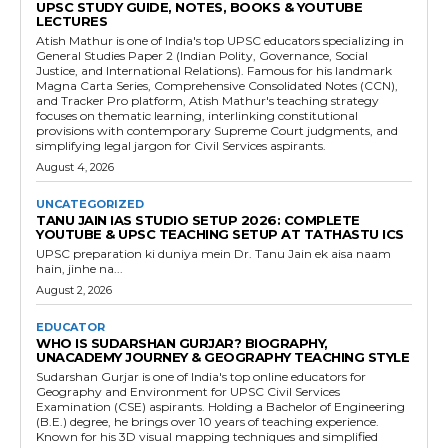
UPSC STUDY GUIDE, NOTES, BOOKS & YOUTUBE
LECTURES
Atish Mathur is one of India's top UPSC educators specializing in
General Studies Paper 2 (Indian Polity, Governance, Social
Justice, and International Relations). Famous for his landmark
Magna Carta Series, Comprehensive Consolidated Notes (CCN),
and Tracker Pro platform, Atish Mathur's teaching strategy
focuses on thematic learning, interlinking constitutional
provisions with contemporary Supreme Court judgments, and
simplifying legal jargon for Civil Services aspirants.
August 4, 2026
UNCATEGORIZED
TANU JAIN IAS STUDIO SETUP 2026: COMPLETE
YOUTUBE & UPSC TEACHING SETUP AT TATHASTU ICS
UPSC preparation ki duniya mein Dr. Tanu Jain ek aisa naam
hain, jinhe na...
August 2, 2026
EDUCATOR
WHO IS SUDARSHAN GURJAR? BIOGRAPHY,
UNACADEMY JOURNEY & GEOGRAPHY TEACHING STYLE
Sudarshan Gurjar is one of India's top online educators for
Geography and Environment for UPSC Civil Services
Examination (CSE) aspirants. Holding a Bachelor of Engineering
(B.E.) degree, he brings over 10 years of teaching experience.
Known for his 3D visual mapping techniques and simplified