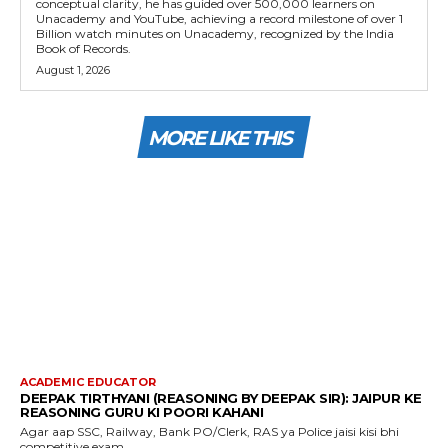
conceptual clarity, he has guided over 500,000 learners on
Unacademy and YouTube, achieving a record milestone of over 1
Billion watch minutes on Unacademy, recognized by the India
Book of Records.
August 1, 2026
MORE LIKE THIS
ACADEMIC EDUCATOR
DEEPAK TIRTHYANI (REASONING BY DEEPAK SIR): JAIPUR KE
REASONING GURU KI POORI KAHANI
Agar aap SSC, Railway, Bank PO/Clerk, RAS ya Police jaisi kisi bhi
competitive exam...