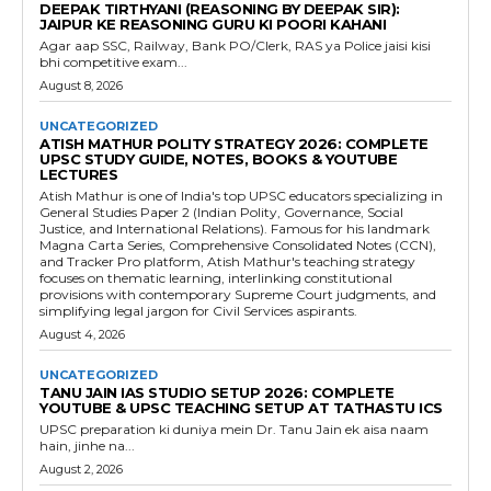
DEEPAK TIRTHYANI (REASONING BY DEEPAK SIR):
JAIPUR KE REASONING GURU KI POORI KAHANI
Agar aap SSC, Railway, Bank PO/Clerk, RAS ya Police jaisi kisi
bhi competitive exam...
August 8, 2026
UNCATEGORIZED
ATISH MATHUR POLITY STRATEGY 2026: COMPLETE
UPSC STUDY GUIDE, NOTES, BOOKS & YOUTUBE
LECTURES
Atish Mathur is one of India's top UPSC educators specializing in
General Studies Paper 2 (Indian Polity, Governance, Social
Justice, and International Relations). Famous for his landmark
Magna Carta Series, Comprehensive Consolidated Notes (CCN),
and Tracker Pro platform, Atish Mathur's teaching strategy
focuses on thematic learning, interlinking constitutional
provisions with contemporary Supreme Court judgments, and
simplifying legal jargon for Civil Services aspirants.
August 4, 2026
UNCATEGORIZED
TANU JAIN IAS STUDIO SETUP 2026: COMPLETE
YOUTUBE & UPSC TEACHING SETUP AT TATHASTU ICS
UPSC preparation ki duniya mein Dr. Tanu Jain ek aisa naam
hain, jinhe na...
August 2, 2026