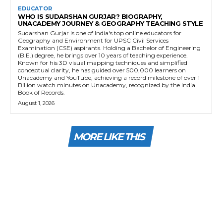
EDUCATOR
WHO IS SUDARSHAN GURJAR? BIOGRAPHY,
UNACADEMY JOURNEY & GEOGRAPHY TEACHING STYLE
Sudarshan Gurjar is one of India's top online educators for
Geography and Environment for UPSC Civil Services
Examination (CSE) aspirants. Holding a Bachelor of Engineering
(B.E.) degree, he brings over 10 years of teaching experience.
Known for his 3D visual mapping techniques and simplified
conceptual clarity, he has guided over 500,000 learners on
Unacademy and YouTube, achieving a record milestone of over 1
Billion watch minutes on Unacademy, recognized by the India
Book of Records.
August 1, 2026
MORE LIKE THIS