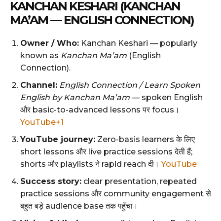
KANCHAN KESHARI (KANCHAN
MA’AM — ENGLISH CONNECTION)
Owner / Who:
Kanchan Keshari — popularly
known as
Kanchan Ma’am
(English
Connection).
Channel:
English Connection / Learn Spoken
English by Kanchan Ma’am
— spoken English
और basic-to-advanced lessons पर focus।
YouTube+1
YouTube journey:
Zero-basis learners के लिए
short lessons और live practice sessions देती हैं;
shorts और playlists ने rapid reach दी।
YouTube
Success story:
clear presentation, repeated
practice sessions और community engagement से
बहुत बड़े audience base तक पहुँचा।