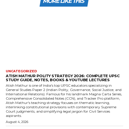
MORE LIKE THIS
UNCATEGORIZED
ATISH MATHUR POLITY STRATEGY 2026: COMPLETE UPSC
STUDY GUIDE, NOTES, BOOKS & YOUTUBE LECTURES
Atish Mathur is one of India's top UPSC educators specializing in
General Studies Paper 2 (Indian Polity, Governance, Social Justice, and
International Relations). Famous for his landmark Magna Carta Series,
Comprehensive Consolidated Notes (CCN), and Tracker Pro platform,
Atish Mathur's teaching strategy focuses on thematic learning,
interlinking constitutional provisions with contemporary Supreme
Court judgments, and simplifying legal jargon for Civil Services
aspirants.
August 4, 2026