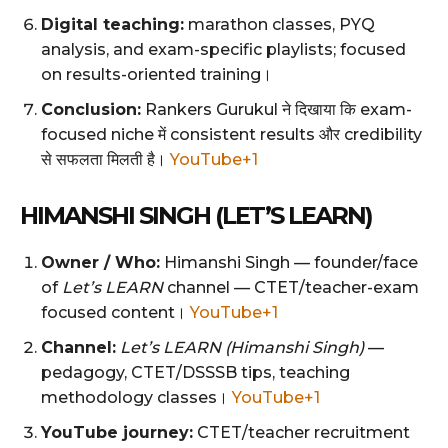
Digital teaching:
marathon classes, PYQ
analysis, and exam-specific playlists; focused
on results-oriented training।
Conclusion:
Rankers Gurukul ने दिखाया कि exam-
focused niche में consistent results और credibility
से सफलता मिलती है।
YouTube+1
HIMANSHI SINGH (LET’S LEARN)
Owner / Who:
Himanshi Singh — founder/face
of
Let’s LEARN
channel — CTET/teacher-exam
focused content।
YouTube+1
Channel:
Let’s LEARN (Himanshi Singh)
—
pedagogy, CTET/DSSSB tips, teaching
methodology classes।
YouTube+1
YouTube journey:
CTET/teacher recruitment