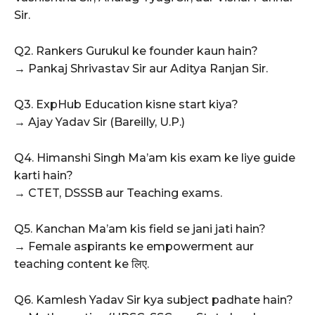
Sir.
Q2. Rankers Gurukul ke founder kaun hain?
→ Pankaj Shrivastav Sir aur Aditya Ranjan Sir.
Q3. ExpHub Education kisne start kiya?
→ Ajay Yadav Sir (Bareilly, U.P.)
Q4. Himanshi Singh Ma’am kis exam ke liye guide
karti hain?
→ CTET, DSSSB aur Teaching exams.
Q5. Kanchan Ma’am kis field se jani jati hain?
→ Female aspirants ke empowerment aur
teaching content ke लिए.
Q6. Kamlesh Yadav Sir kya subject padhate hain?