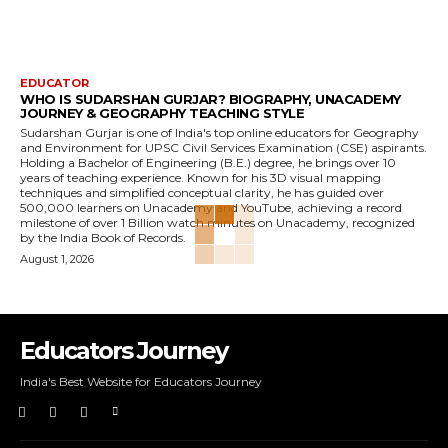
EDUCATOR
WHO IS SUDARSHAN GURJAR? BIOGRAPHY, UNACADEMY
JOURNEY & GEOGRAPHY TEACHING STYLE
Sudarshan Gurjar is one of India's top online educators for Geography
and Environment for UPSC Civil Services Examination (CSE) aspirants.
Holding a Bachelor of Engineering (B.E.) degree, he brings over 10
years of teaching experience. Known for his 3D visual mapping
techniques and simplified conceptual clarity, he has guided over
500,000 learners on Unacademy and YouTube, achieving a record
milestone of over 1 Billion watch minutes on Unacademy, recognized
by the India Book of Records.
August 1, 2026
Educators Journey
India's Best Website for Educators Journey