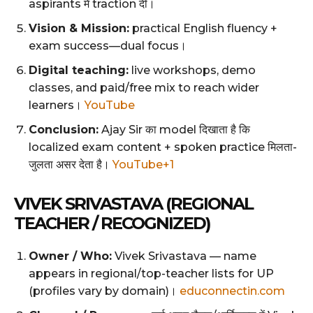
aspirants में traction दी।
Vision & Mission:
practical English fluency +
exam success—dual focus।
Digital teaching:
live workshops, demo
classes, and paid/free mix to reach wider
learners।
YouTube
Conclusion:
Ajay Sir का model दिखाता है कि
localized exam content + spoken practice मिलता-
जुलता असर देता है।
YouTube+1
VIVEK SRIVASTAVA (REGIONAL
TEACHER / RECOGNIZED)
Owner / Who:
Vivek Srivastava — name
appears in regional/top-teacher lists for UP
(profiles vary by domain)।
educonnectin.com