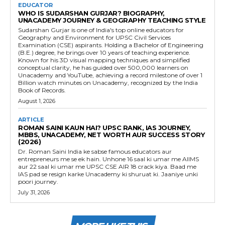
EDUCATOR
WHO IS SUDARSHAN GURJAR? BIOGRAPHY,
UNACADEMY JOURNEY & GEOGRAPHY TEACHING STYLE
Sudarshan Gurjar is one of India's top online educators for
Geography and Environment for UPSC Civil Services
Examination (CSE) aspirants. Holding a Bachelor of Engineering
(B.E.) degree, he brings over 10 years of teaching experience.
Known for his 3D visual mapping techniques and simplified
conceptual clarity, he has guided over 500,000 learners on
Unacademy and YouTube, achieving a record milestone of over 1
Billion watch minutes on Unacademy, recognized by the India
Book of Records.
August 1, 2026
ARTICLE
ROMAN SAINI KAUN HAI? UPSC RANK, IAS JOURNEY,
MBBS, UNACADEMY, NET WORTH AUR SUCCESS STORY
(2026)
Dr. Roman Saini India ke sabse famous educators aur
entrepreneurs me se ek hain. Unhone 16 saal ki umar me AIIMS
aur 22 saal ki umar me UPSC CSE AIR 18 crack kiya. Baad me
IAS pad se resign karke Unacademy ki shuruat ki. Jaaniye unki
poori journey.
July 31, 2026