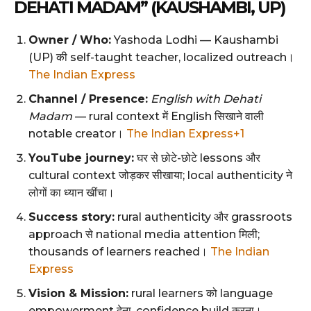
DEHATI MADAM” (KAUSHAMBI, UP)
Owner / Who:
Yashoda Lodhi — Kaushambi
(UP) की self-taught teacher, localized outreach।
The Indian Express
Channel / Presence:
English with Dehati
Madam
— rural context में English सिखाने वाली
notable creator।
The Indian Express+1
YouTube journey:
घर से छोटे-छोटे lessons और
cultural context जोड़कर सीखाया; local authenticity ने
लोगों का ध्यान खींचा।
Success story:
rural authenticity और grassroots
approach से national media attention मिली;
thousands of learners reached।
The Indian
Express
Vision & Mission:
rural learners को language
empowerment देना, confidence build करना।