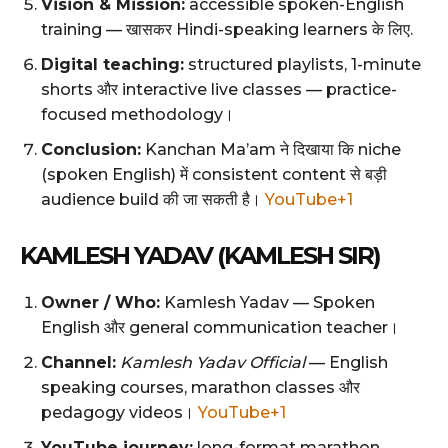
Vision & Mission:
accessible spoken-English
training — खासकर Hindi-speaking learners के लिए.
Digital teaching:
structured playlists, 1-minute
shorts और interactive live classes — practice-
focused methodology।
Conclusion:
Kanchan Ma’am ने दिखाया कि niche
(spoken English) में consistent content से बड़ी
audience build की जा सकती है।
YouTube+1
KAMLESH YADAV (KAMLESH SIR)
Owner / Who:
Kamlesh Yadav — Spoken
English और general communication teacher।
Channel:
Kamlesh Yadav Official
— English
speaking courses, marathon classes और
pedagogy videos।
YouTube+1
YouTube journey:
long-format marathon