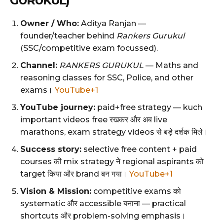
GURUKUL)
Owner / Who:
Aditya Ranjan —
founder/teacher behind
Rankers Gurukul
(SSC/competitive exam focussed).
Channel:
RANKERS GURUKUL
— Maths and
reasoning classes for SSC, Police, and other
exams।
YouTube+1
YouTube journey:
paid+free strategy — kuch
important videos free रखकर और अब live
marathons, exam strategy videos से बड़े दर्शक मिले।
Success story:
selective free content + paid
courses की mix strategy ने regional aspirants को
target किया और brand बन गया।
YouTube+1
Vision & Mission:
competitive exams को
systematic और accessible बनाना — practical
shortcuts और problem-solving emphasis।