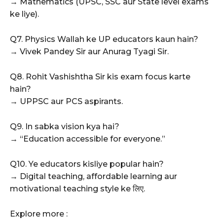
→ Mathematics (UPSC, SSC aur State level exams
ke liye).
Q7. Physics Wallah ke UP educators kaun hain?
→ Vivek Pandey Sir aur Anurag Tyagi Sir.
Q8. Rohit Vashishtha Sir kis exam focus karte
hain?
→ UPPSC aur PCS aspirants.
Q9. In sabka vision kya hai?
→ “Education accessible for everyone.”
Q10. Ye educators kisliye popular hain?
→ Digital teaching, affordable learning aur
motivational teaching style ke लिए.
Explore more :