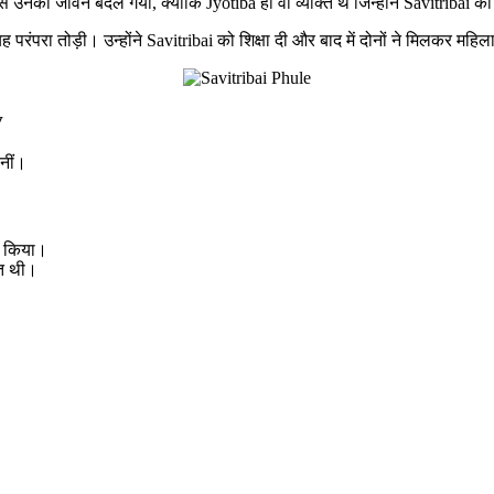
 उनका जीवन बदल गया, क्योंकि Jyotiba ही वो व्यक्ति थे जिन्होंने Savitribai को
 परंपरा तोड़ी। उन्होंने Savitribai को शिक्षा दी और बाद में दोनों ने मिलकर महि
v
नीं।
रू किया।
आत थी।