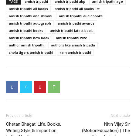
TAGS
amish tripathi
amish tripathi abp
amish tripathi age
amish tripathi all books
amish tripathi all books list
amish tripathi and shivani
amish tripathi audiobooks
amish tripathi autograph
amish tripathi awards
amish tripathi books
amish tripathi latest book
amish tripathi new book
amish tripathi wife
author amish tripathi
authors like amish tripathi
chola tigers amish tripathi
ram amish tripathi
Previous article
Next article
Chetan Bhagat: Life, Books,
Nitin Vijay Sir
Writing Style & Impact on
(MotionEducation) | The