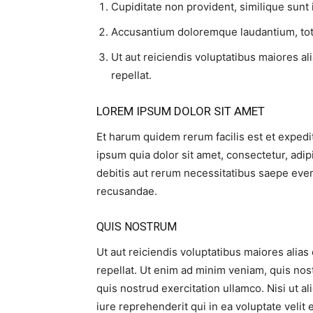
Cupiditate non provident, similique sunt i
Accusantium doloremque laudantium, tota
Ut aut reiciendis voluptatibus maiores a
repellat.
LOREM IPSUM DOLOR SIT AMET
Et harum quidem rerum facilis est et expedi
ipsum quia dolor sit amet, consectetur, adip
debitis aut rerum necessitatibus saepe even
recusandae.
QUIS NOSTRUM
Ut aut reiciendis voluptatibus maiores alia
repellat. Ut enim ad minim veniam, quis nos
quis nostrud exercitation ullamco. Nisi ut
iure reprehenderit qui in ea voluptate veli