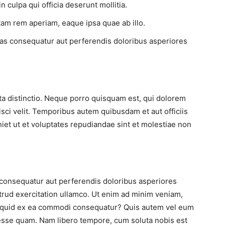
n culpa qui officia deserunt mollitia.
m rem aperiam, eaque ipsa quae ab illo.
lias consequatur aut perferendis doloribus asperiores
ta distinctio. Neque porro quisquam est, qui dolorem
isci velit. Temporibus autem quibusdam et aut officiis
iet ut et voluptates repudiandae sint et molestiae non
s consequatur aut perferendis doloribus asperiores
trud exercitation ullamco. Ut enim ad minim veniam,
 aliquid ex ea commodi consequatur? Quis autem vel eum
t esse quam. Nam libero tempore, cum soluta nobis est