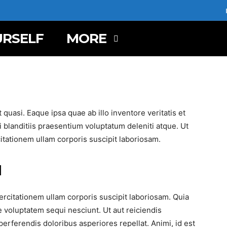
URSELF
MORE
t quasi. Eaque ipsa quae ab illo inventore veritatis et
 blanditiis praesentium voluptatum deleniti atque. Ut
tationem ullam corporis suscipit laboriosam.
M
rcitationem ullam corporis suscipit laboriosam. Quia
 voluptatem sequi nesciunt. Ut aut reiciendis
erferendis doloribus asperiores repellat. Animi, id est